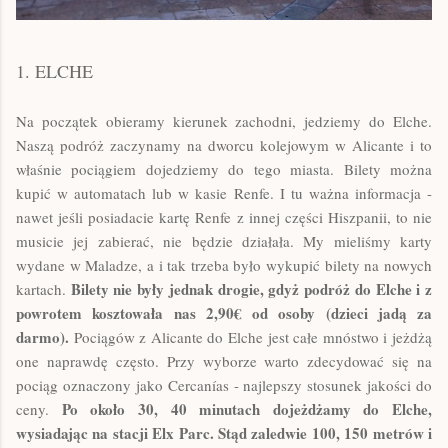
1. ELCHE
Na początek obieramy kierunek zachodni, jedziemy do Elche.
Naszą podróż zaczynamy na dworcu kolejowym w Alicante i to
właśnie pociągiem dojedziemy do tego miasta. Bilety można
kupić w automatach lub w kasie Renfe. I tu ważna informacja -
nawet jeśli posiadacie kartę Renfe z innej części Hiszpanii, to nie
musicie jej zabierać, nie będzie działała. My mieliśmy karty
wydane w Maladze, a i tak trzeba było wykupić bilety na nowych
Bilety nie były jednak drogie, gdyż podróż do Elche i z
kartach.
powrotem kosztowała nas 2,
90
€ od osoby (dzieci jadą za
darmo).
Pociągów z Alicante do Elche jest całe mnóstwo i jeżdżą
one naprawdę często. Przy wyborze warto zdecydować się na
pociąg oznaczony jako Cercanías - najlepszy stosunek jakości do
Po około 30, 40 minutach dojeżdżamy do Elche,
ceny.
wysiadając na stacji Elx Parc. Stąd zaledwie 100, 150 metrów i