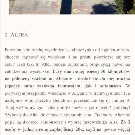
2. ALTEA
Potrzebujecie trochę wytchnienia, odpoczynku od zgiełku miasta,
chcecie napawać się widokami i po prostu powłóczyć się bez
celu? Jeśli tak, to Altea będzie znakomitą propozycją nawet na
Leży ona mniej więcej 50 kilometrów
całodzienną wycieczkę!
na północny wschód od Alicante i dostać się do niej można
(oprócz auta) zarówno tramwajem, jak i autobusem
. W
pierwszym przypadku wsiadacie w Alicante w tramwaj numer 1, a
następnie w miasteczku Benidorm przesiadacie się na numer 9.
Tutaj ważna uwaga - taka podróż może zająć nawet 2 godziny!
Szybciej do Altei dostaniecie się autobusem. Trzeba w Alicante
Za 3
pójść na dworzec autobusowy i wybrać przewoźnika Alsa.
osoby w jedną stronę zapłaciliśmy 20
€, czyli na pewno więcej