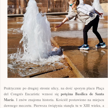
Praktycznie po drugiej stronie ulicy, na dość sporym placu Plaça
potężna Bas
í
lica de
Santa
del Congrés Eucarístic wznosi się
Mar
ía
. I znów znajoma historia. Kościół postawiono na miejscu
dawnego meczetu. Pierwsza świątynia stanęła tu w XIII wieku, a