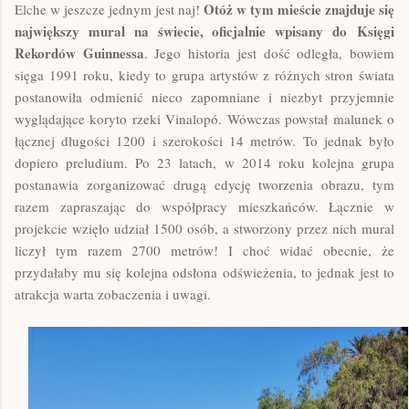
Otóż w tym mieście znajduje się
Elche w jeszcze jednym jest naj!
największy mural na świecie, oficjalnie wpisany do
Księgi
Rekordów Guinnessa
. Jego historia jest dość odległa, bowiem
sięga 1991 roku, kiedy to grupa artystów z różnych stron świata
postanowiła odmienić nieco zapomniane i niezbyt przyjemnie
wyglądające koryto rzeki Vinalopó. Wówczas powstał malunek o
łącznej długości 1200 i szerokości 14 metrów. To jednak było
dopiero preludium. Po 23 latach, w 2014 roku kolejna grupa
postanawia zorganizować drugą edycję tworzenia obrazu, tym
razem zapraszając do współpracy mieszkańców. Łącznie w
projekcie wzięło udział 1500 osób, a stworzony przez nich mural
liczył tym razem 2700 metrów! I choć widać obecnie, że
przydałaby mu się kolejna odsłona odświeżenia, to jednak jest to
atrakcja warta zobaczenia i uwagi.