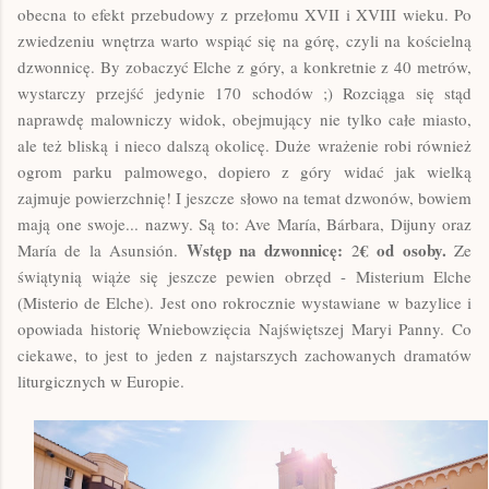
obecna to efekt przebudowy z przełomu XVII i XVIII wieku.
Po
zwiedzeniu wnętrza warto wspiąć się na górę, czyli na kościelną
dzwonnicę. By zobaczyć Elche z góry, a konkretnie z 40 metrów,
wystarczy przejść jedynie 170 schodów ;) Rozciąga się stąd
naprawdę malowniczy widok, obejmujący nie tylko całe miasto,
ale też bliską i nieco dalszą okolicę. Duże wrażenie robi również
ogrom parku palmowego, dopiero z góry widać jak wielką
zajmuje powierzchnię! I jeszcze słowo na temat dzwonów, bowiem
mają one swoje... nazwy. Są to: Ave Ma
ría, Bárbara, Dijuny oraz
Wstęp na dzwonnicę:
€ od osoby.
Ma
ría de la Asunsión.
2
Ze
świątynią wiąże się jeszcze pewien obrzęd - Misterium Elche
(Misterio de Elche). Jest ono rokrocznie wystawiane w bazylice i
opowiada historię Wniebowzięcia Najświętszej Maryi Panny. Co
ciekawe, to jest to jeden z najstarszych zachowanych dramatów
liturgicznych w Europie.