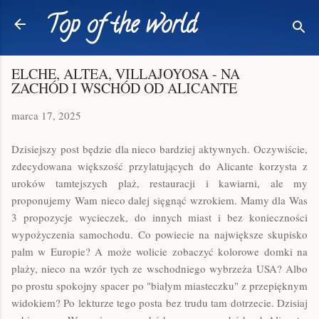
Top of the world
Przejdź do głównej zawartości
ELCHE, ALTEA, VILLAJOYOSA - NA
ZACHÓD I WSCHÓD OD ALICANTE
marca 17, 2025
Dzisiejszy post będzie dla nieco bardziej aktywnych. Oczywiście,
zdecydowana większość przylatujących do Alicante korzysta z
uroków tamtejszych plaż, restauracji i kawiarni, ale my
proponujemy Wam nieco dalej sięgnąć wzrokiem. Mamy dla Was
3 propozycje wycieczek, do innych miast i bez konieczności
wypożyczenia samochodu. Co powiecie na największe skupisko
palm w Europie? A może wolicie zobaczyć kolorowe domki na
plaży, nieco na wzór tych ze wschodniego wybrzeża USA? Albo
po prostu spokojny spacer po "białym miasteczku" z przepięknym
widokiem? Po lekturze tego posta bez trudu tam dotrzecie. Dzisiaj