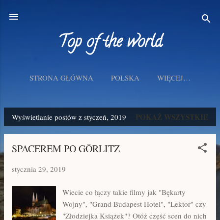
Przejdź do głównej zawartości
Top of the world
STRONA GŁÓWNA
POLSKA
WIĘCEJ…
POKAŻ WSZYSTKIE
Wyświetlanie postów z styczeń, 2019
P
o
SPACEREM PO GÖRLITZ
s
stycznia 29, 2019
t
y
Wiecie co łączy takie filmy jak "Bękarty
Wojny", "Grand Budapest Hotel", "Lektor" czy
"Złodziejka Książek"? Otóż część scen do nich