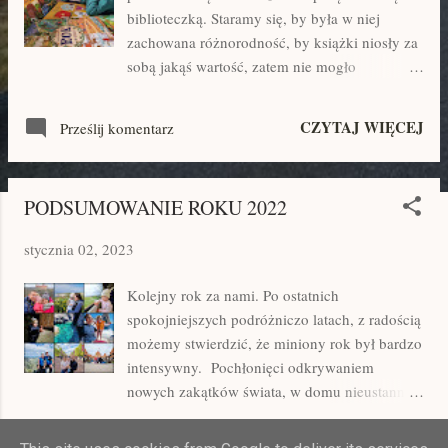
biblioteczką. Staramy się, by była w niej
zachowana różnorodność, by książki niosły za
sobą jakąś wartość, zatem nie mogło
zabraknąć w niej także pozycji przyrodniczych
i krajoznawczych. Niemal od urodzenia,
CZYTAJ WIĘCEJ
Prześlij komentarz
praktycznie codziennie, spędzamy około 2
godzin na czytaniu książek. Dziś pokażemy
Wam kilka Mery i naszych ulubionych.
PODSUMOWANIE ROKU 2022
Znajdziecie tutaj zarówno te dla maluchów jak
i dla nieco starszych dzieci. Zapraszamy! 1.
stycznia 02, 2023
"ŻUBR POMPIK" - TOMASZ SAMOJLIK Jeśli
biolog oraz badacz Puszczy Białowieskiej
Kolejny rok za nami. Po ostatnich
pragnie przekazać swoim własnym dzieciom w
spokojniejszych podróżniczo latach, z radością
przystępny sposób wiedzę na temat przyrody i
możemy stwierdzić, że miniony rok był bardzo
wymyśla młodego, ciekawskiego żubra, a
intensywny. Pochłonięci odkrywaniem
następnie opowiada o nim swoim pociechom
nowych zakątków świata, w domu nieustannie
do snu to nie trzeba żadnej innej recenzji.
przepakowywaliśmy walizki. Ta intensywność
Warto także zwrócić uwagę, że Tomasz
nas zapędzała, motywowała. Z czystym